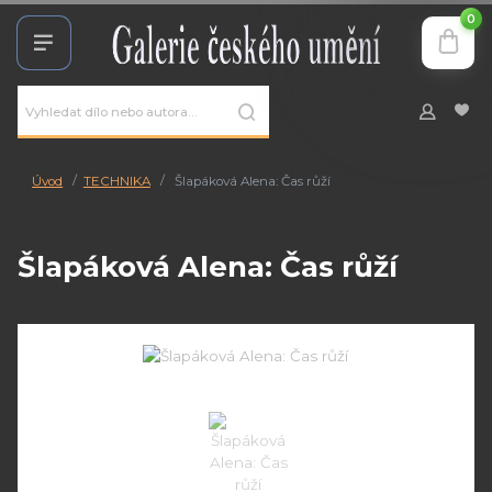
0
Úvod
TECHNIKA
Šlapáková Alena: Čas růží
Šlapáková Alena: Čas růží