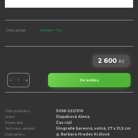
Dostupnost
Skladem 1 ks
2 600
Kč
Do košíku
Číslo produktu:
Š056-222/010
Autor:
Šlapáková Alena
Název díla:
Čas růží
Technika, velikost:
litografie barevná, volná, 27 x 31,5 cm
Dostupné v:
g. Barbara Hradec Králové