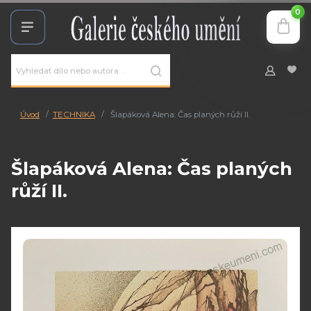
0
Úvod
TECHNIKA
Šlapáková Alena: Čas planých růží II.
Šlapáková Alena: Čas planých
růží II.