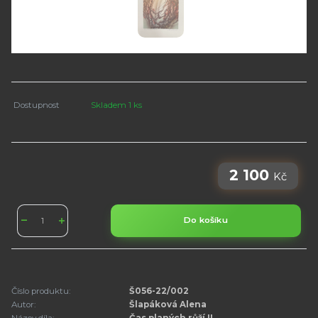
Dostupnost
Skladem 1 ks
2 100
Kč
Do košíku
Číslo produktu:
Š056-22/002
Autor:
Šlapáková Alena