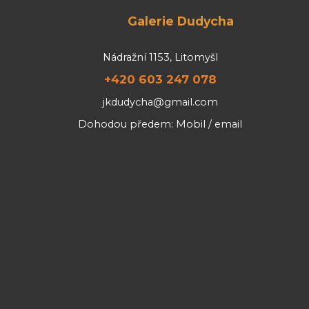
Galerie Dudycha
Nádražní 1153, Litomyšl
+420 603 247 078
jkdudycha@gmail.com
Dohodou předem: Mobil / email