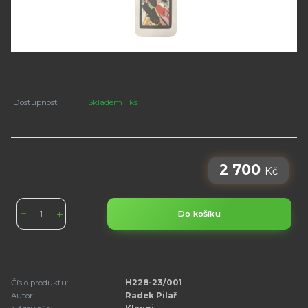
Dostupnost
Skladem 1 ks
2 700
Kč
Do košíku
Číslo produktu:
H228-23/001
Autor:
Radek Pilař