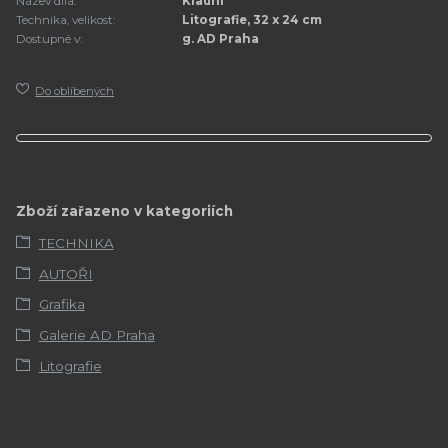
Název díla:
Klauni
Technika, velikost:
Litografie, 32 x 24 cm
Dostupné v:
g. AD Praha
Do oblíbených
Zboží zařazeno v kategoriích
TECHNIKA
AUTOŘI
Grafika
Galerie AD Praha
Litografie