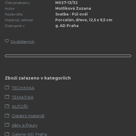
Číslo produktu:
M027-13/32
Autor:
Motlíková Zuzana
Název díla:
Svatba - Půl ovál
Materiál, velikost:
Porcelán, dřevo, 12,5 x 9,5 cm
Dostupné v:
g. AD Praha
Do oblíbených
Zboží zařazeno v kategoriích
TECHNIKA
TÉMATIKA
AUTOŘI
Ostatní materiál
Akty a figury
Galerie AD Praha