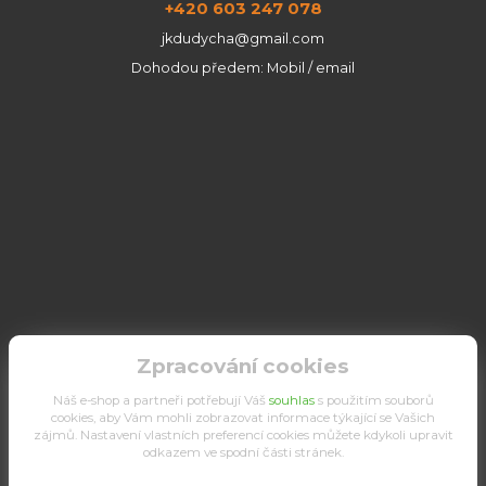
+420 603 247 078
jkdudycha@gmail.com
Dohodou předem: Mobil / email
Zpracování cookies
Náš e-shop a partneři potřebují Váš
souhlas
s použitím souborů
cookies, aby Vám mohli zobrazovat informace týkající se Vašich
zájmů. Nastavení vlastních preferencí cookies můžete kdykoli upravit
odkazem ve spodní části stránek.