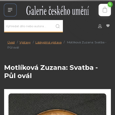
0
Úvod
Výstavy
Láskyplná výstava
Motlíková Zuzana: Svatba -
Půl ovál
Motlíková Zuzana: Svatba -
Půl ovál