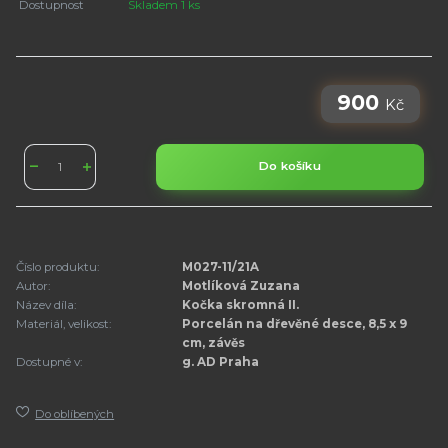
Dostupnost
Skladem 1 ks
900
Kč
Do košíku
Číslo produktu:
M027-11/21A
Autor:
Motlíková Zuzana
Název díla:
Kočka skromná II.
Materiál, velikost:
Porcelán na dřevěné desce, 8,5 x 9
cm, závěs
Dostupné v:
g. AD Praha
Do oblíbených