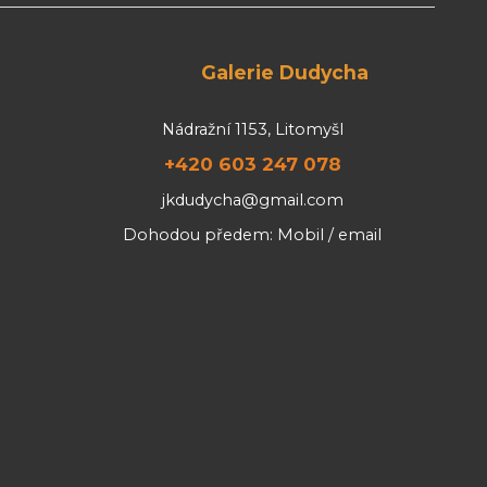
Galerie Dudycha
Nádražní 1153, Litomyšl
+420 603 247 078
jkdudycha@gmail.com
Dohodou předem: Mobil / email