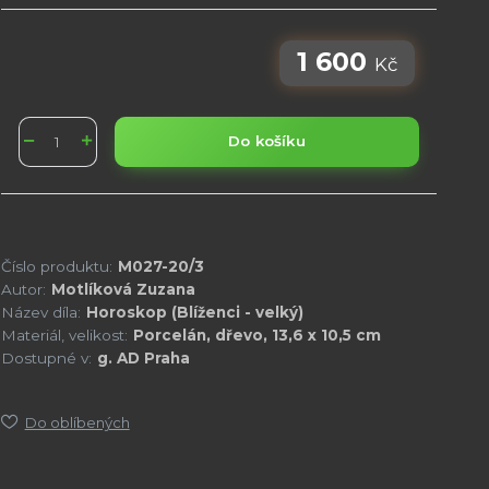
1 600
Kč
Do košíku
Číslo produktu:
M027-20/3
Autor:
Motlíková Zuzana
Název díla:
Horoskop (Blíženci - velký)
Materiál, velikost:
Porcelán, dřevo, 13,6 x 10,5 cm
Dostupné v:
g. AD Praha
Do oblíbených