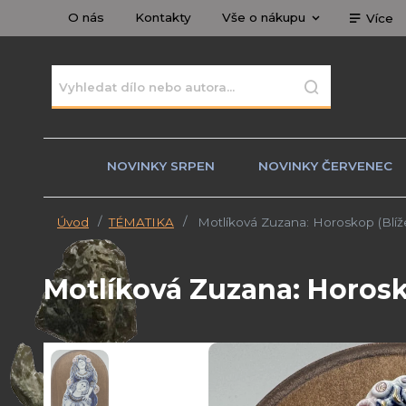
O nás
Kontakty
Vše o nákupu
Více
NOVINKY SRPEN
NOVINKY ČERVENEC
Úvod
TÉMATIKA
Motlíková Zuzana: Horoskop (Blíže
Motlíková Zuzana: Horosko