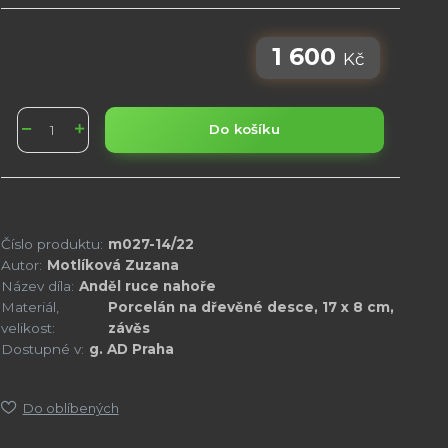
1 600
Kč
Do košíku
Číslo produktu:
m027-14/22
Autor:
Motlíková Zuzana
Název díla:
Anděl ruce nahoře
Materiál,
Porcelán na dřevěné desce, 17 x 8 cm,
velikost:
závěs
Dostupné v:
g. AD Praha
Do oblíbených