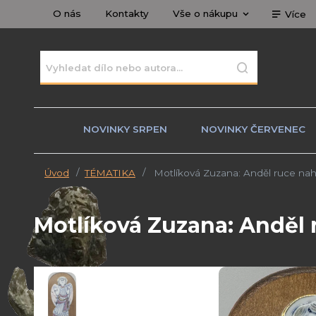
O nás
Kontakty
Vše o nákupu
Více
NOVINKY SRPEN
NOVINKY ČERVENEC
Úvod
TÉMATIKA
Motlíková Zuzana: Anděl ruce na
Motlíková Zuzana: Anděl 