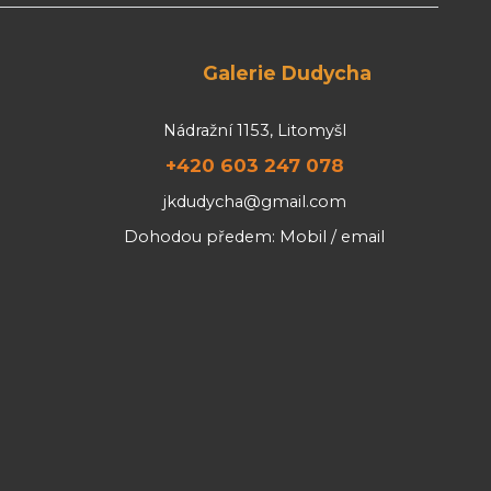
Galerie Dudycha
Nádražní 1153, Litomyšl
+420 603 247 078
jkdudycha@gmail.com
Dohodou předem: Mobil / email