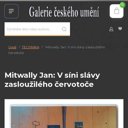
0
Úvod
TECHNIKA
Mitwally Jan: V síni slávy zasloužilého
červotoče
Mitwally Jan: V síni slávy
zasloužilého červotoče