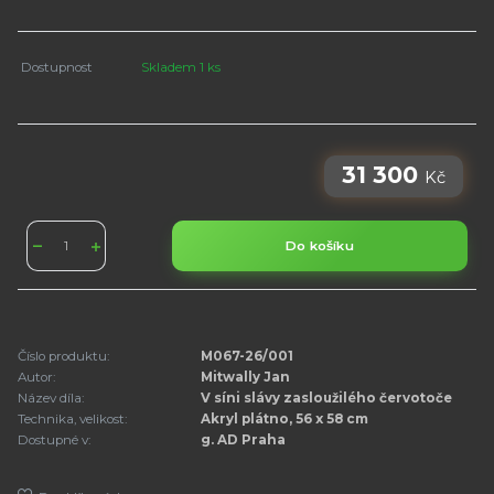
Dostupnost
Skladem 1 ks
31 300
Kč
Do košíku
Číslo produktu:
M067-26/001
Autor:
Mitwally Jan
Název díla:
V síni slávy zasloužilého červotoče
Technika, velikost:
Akryl plátno, 56 x 58 cm
Dostupné v:
g. AD Praha