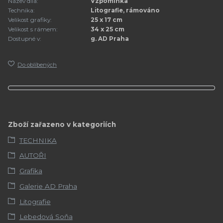
Název díla:
Vzpomínka
Technika:
Litografie, rámováno
Velikost grafiky:
25 x 17 cm
Velikost s rámem:
34 x 25 cm
Dostupné v:
g. AD Praha
Do oblíbených
Zboží zařazeno v kategoriích
TECHNIKA
AUTOŘI
Grafika
Galerie AD Praha
Litografie
Lebedová Soňa