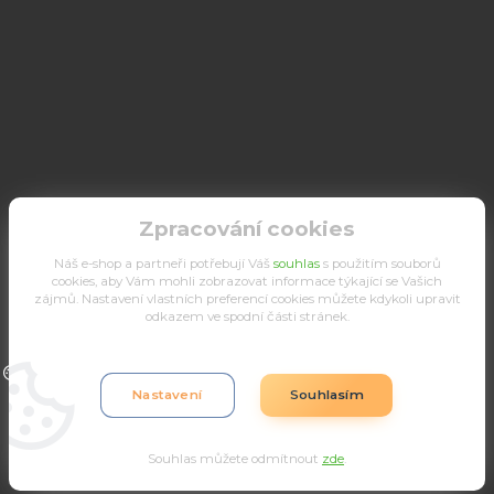
Zpracování cookies
Náš e-shop a partneři potřebují Váš
souhlas
s použitím souborů
cookies, aby Vám mohli zobrazovat informace týkající se Vašich
zájmů. Nastavení vlastních preferencí cookies můžete kdykoli upravit
odkazem ve spodní části stránek.
Upravit sběr cookies.
Nastavení
Souhlasím
Souhlas můžete odmítnout
zde
.
Vytvořeno na
Eshop-rychle.cz