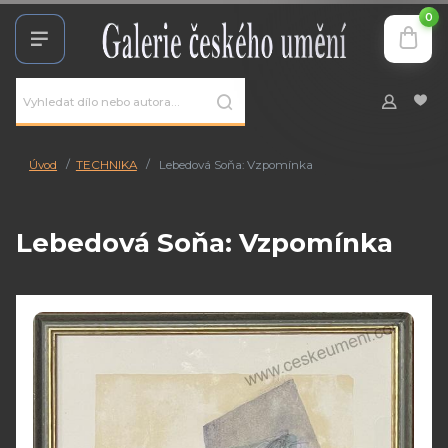
0
Úvod
TECHNIKA
Lebedová Soňa: Vzpomínka
Lebedová Soňa: Vzpomínka