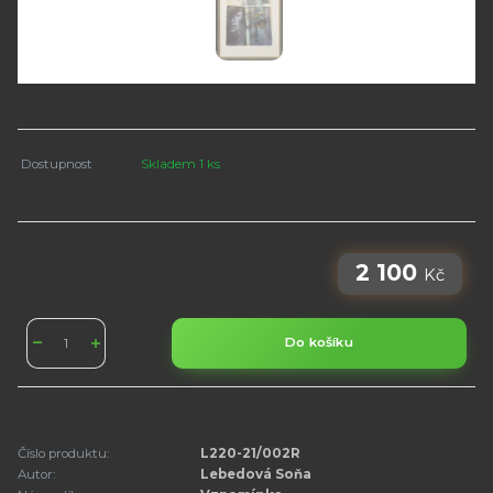
Dostupnost
Skladem 1 ks
2 100
Kč
Do košíku
Číslo produktu:
L220-21/002R
Autor:
Lebedová Soňa