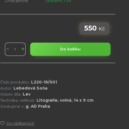
Dostupnost
Skladem 3 ks
550
Kč
Do košíku
Číslo produktu:
L220-16/001
Autor:
Lebedová Soňa
Název díla:
Lev
Technika, velikost:
Litografie, volná, 14 x 9 cm
Dostupné v:
g. AD Praha
Do oblíbených