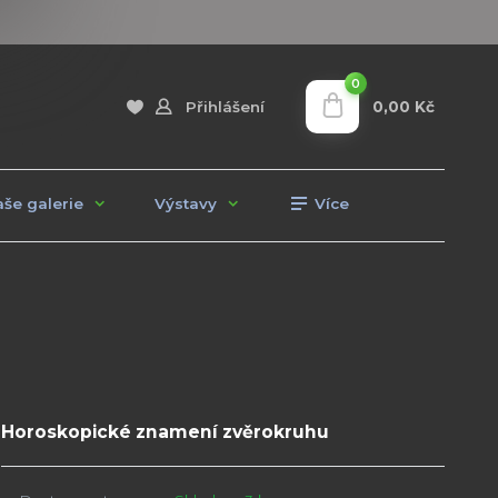
0
0,00 Kč
Přihlášení
še galerie
Výstavy
Více
Horoskopické znamení zvěrokruhu