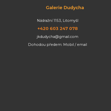
Galerie Dudycha
Nádražní 1153, Litomyšl
+420 603 247 078
jkdudycha@gmail.com
Dohodou předem: Mobil / email