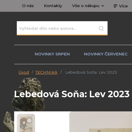
O nás
Kontakty
Vše o nákupu
Více
NOVINKY SRPEN
NOVINKY ČERVENEC
Úvod
TECHNIKA
Lebedová Soňa: Lev 2023
Lebedová Soňa: Lev 2023