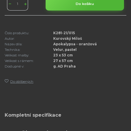
Do košíku
Číslo produktu:
K281-21/015
Autor:
Kurovský Miloš
Název díla:
Apokalypsa - oranžová
Technika:
Velur, pastel
Velikost malby:
23 x 53 cm
Velikost s rámem:
27 x 57 cm
Dostupné v:
g. AD Praha
Do oblíbených
Kompletní specifikace