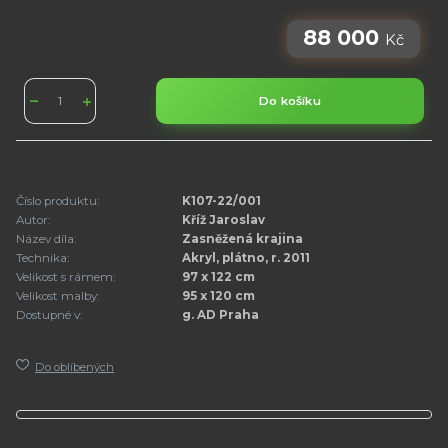
88 000
Kč
Do košíku
Číslo produktu:
K107-22/001
Autor:
Kříž Jaroslav
Název díla:
Zasněžená krajina
Technika:
Akryl, plátno, r. 2011
Velikost s rámem:
97 x 122 cm
Velikost malby:
95 x 120 cm
Dostupné v:
g. AD Praha
Do oblíbených