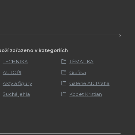
boží zařazeno v kategoriích
TECHNIKA
TÉMATIKA
AUTOŘI
Grafika
Akty a figury
Galerie AD Praha
Suchá jehla
Kodet Kristian