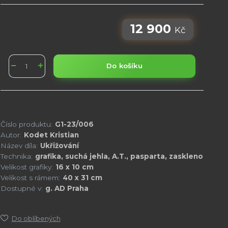
12 900
Kč
Do košíku
Číslo produktu:
G1-23/006
Autor:
Kodet Kristian
Název díla:
Ukřižování
Technika:
grafika, suchá jehla, A.T., pasparta, zaskleno
Velikost grafiky:
16 x 10 cm
Velikost s rámem:
40 x 31 cm
Dostupné v:
g. AD Praha
Do oblíbených