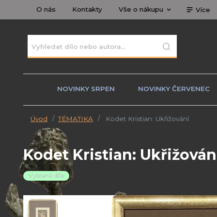
O nás
Kontakty
Vše o nákupu
Více
NOVINKY SRPEN
NOVINKY ČERVENEC
Úvod
TÉMATIKA
Kodet Kristian: Ukřižování
Kodet Kristian: Ukřižován
Vybraná díla