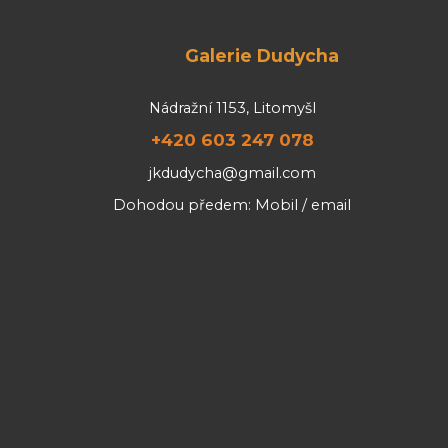
Galerie Dudycha
Nádražní 1153, Litomyšl
+420 603 247 078
jkdudycha@gmail.com
Dohodou předem: Mobil / email