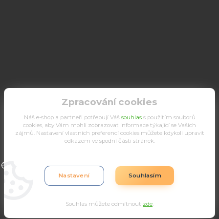
Zpracování cookies
Náš e-shop a partneři potřebují Váš
souhlas
s použitím souborů
cookies, aby Vám mohli zobrazovat informace týkající se Vašich
zájmů. Nastavení vlastních preferencí cookies můžete kdykoli upravit
odkazem ve spodní části stránek.
Upravit sběr cookies.
Nastavení
Souhlasím
Souhlas můžete odmítnout
zde
.
Vytvořeno na
Eshop-rychle.cz