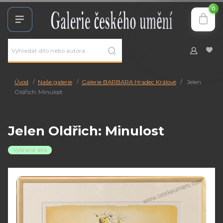
0
Úvod
Naše galerie
Galerie BARBARA Hradec Králové
Jelen
Oldřich: Minulost
Jelen Oldřich: Minulost
Vybraná díla