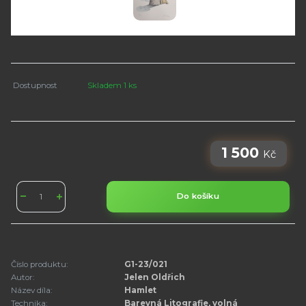
Dostupnost
Skladem 1 ks
1 500
Kč
Do košíku
Číslo produktu:
G1-23/021
Autor:
Jelen Oldřich
Název díla:
Hamlet
Technika:
Barevná Litografie, volná