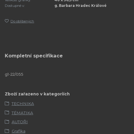
Velikost grafiky:
40 x 36,5 cm
Dostupné v:
g. Barbara Hradec Králové
Do oblíbených
Kompletní specifikace
g1-22/055
Zboží zařazeno v kategoriích
TECHNIKA
TÉMATIKA
AUTOŘI
Grafika