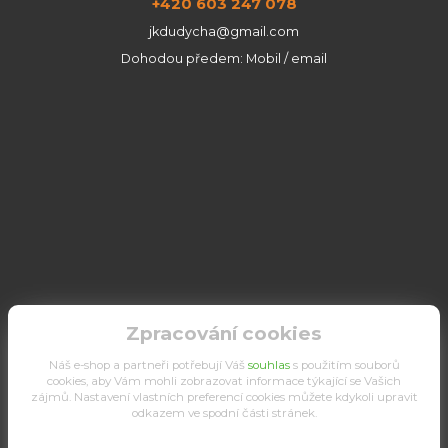
+420 603 247 078
jkdudycha@gmail.com
Dohodou předem: Mobil / email
Zpracování cookies
Náš e-shop a partneři potřebují Váš
souhlas
s použitím souborů
cookies, aby Vám mohli zobrazovat informace týkající se Vašich
zájmů. Nastavení vlastních preferencí cookies můžete kdykoli upravit
odkazem ve spodní části stránek.