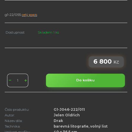
g1-22/055
celý popis
Dostupnost
Skladem 1 ks
6 800
Kč
Do košíku
Číslo produktu:
G1-J046-222/011
Autor:
Jelen Oldřich
Název díla:
Drak
Technika:
barevná litografie, volný list