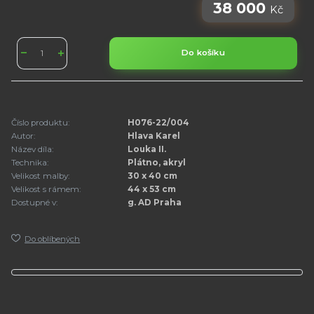
38 000
Kč
Do košíku
Číslo produktu:
H076-22/004
Autor:
Hlava Karel
Název díla:
Louka II.
Technika:
Plátno, akryl
Velikost malby:
30 x 40 cm
Velikost s rámem:
44 x 53 cm
Dostupné v:
g. AD Praha
Do oblíbených