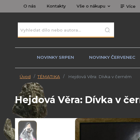
O nás
Kontakty
Vše o nákupu
Více
NOVINKY SRPEN
NOVINKY ČERVENEC
Úvod
TÉMATIKA
Hejdová Věra: Dívka v černém
Hejdová Věra: Dívka v č