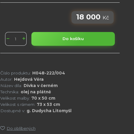
18 000
Kč
Do košíku
Číslo produktu:
H048-222/004
Autor:
Hejdová Věra
Název díla:
Dívka v černém
Technika:
olej na plátně
Velikost malby:
70 x 50 cm
Velikost s rámem:
73 x 53 cm
Dostupné v:
g. Dudycha Litomyšl
Do oblíbených