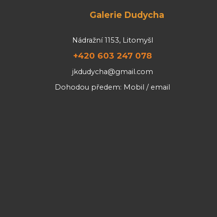
Galerie Dudycha
Nádražní 1153, Litomyšl
+420 603 247 078
jkdudycha@gmail.com
Dohodou předem: Mobil / email