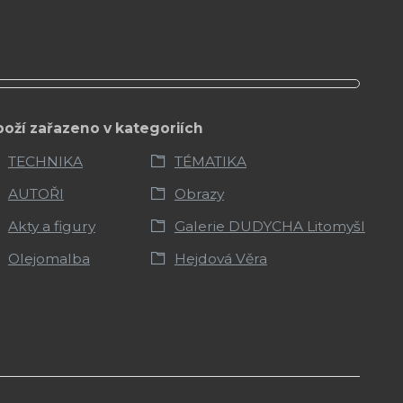
boží zařazeno v kategoriích
TECHNIKA
TÉMATIKA
AUTOŘI
Obrazy
Akty a figury
Galerie DUDYCHA Litomyšl
Olejomalba
Hejdová Věra