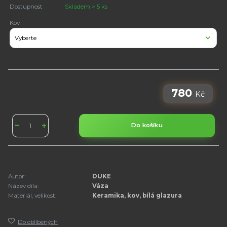
Dostupnost
Skladem > 5 ks
Kov
780
Kč
Do košíku
Autor:
DUKE
Název díla:
Váza
Materiál, velikost:
Keramika, kov, bílá glazura
Do oblíbených