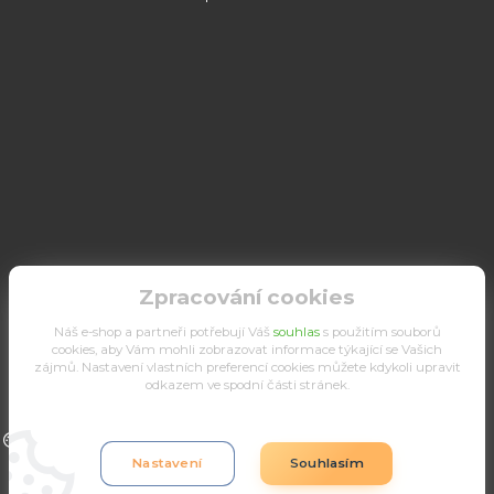
Zpracování cookies
Náš e-shop a partneři potřebují Váš
souhlas
s použitím souborů
cookies, aby Vám mohli zobrazovat informace týkající se Vašich
zájmů. Nastavení vlastních preferencí cookies můžete kdykoli upravit
odkazem ve spodní části stránek.
Upravit sběr cookies.
Nastavení
Souhlasím