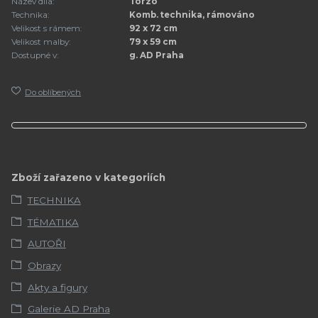
Název díla:
Torzo
Technika:
Komb. technika, rámováno
Velikost s rámem:
92 x 72 cm
Velikost malby:
79 x 59 cm
Dostupné v:
g. AD Praha
Do oblíbených
Zboží zařazeno v kategoriích
TECHNIKA
TÉMATIKA
AUTOŘI
Obrazy
Akty a figury
Galerie AD Praha