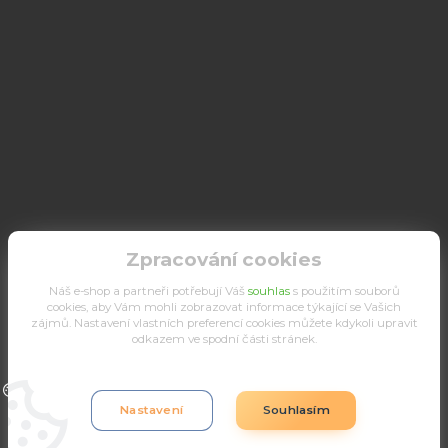
Zpracování cookies
Náš e-shop a partneři potřebují Váš
souhlas
s použitím souborů
cookies, aby Vám mohli zobrazovat informace týkající se Vašich
zájmů. Nastavení vlastních preferencí cookies můžete kdykoli upravit
odkazem ve spodní části stránek.
Upravit sběr cookies.
Nastavení
Souhlasím