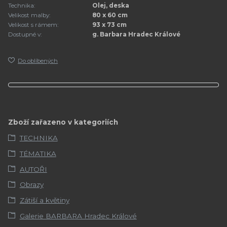
Technika:
Olej, deska
Velikost malby:
80 x 60 cm
Velikost s rámem:
93 x 73 cm
Dostupné v:
g. Barbara Hradec Králové
Do oblíbených
Zboží zařazeno v kategoriích
TECHNIKA
TÉMATIKA
AUTOŘI
Obrazy
Zátiší a květiny
Galerie BARBARA Hradec Králové