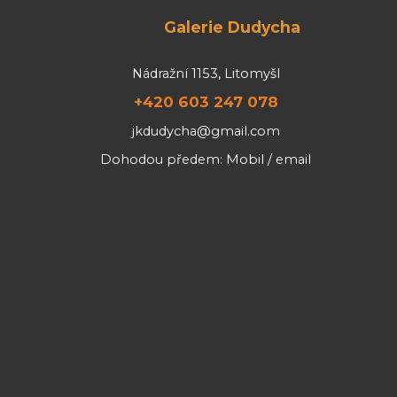
Galerie Dudycha
Nádražní 1153, Litomyšl
+420 603 247 078
jkdudycha@gmail.com
Dohodou předem: Mobil / email