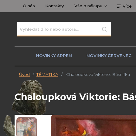
O nás
Kontakty
Vše o nákupu
Více
NOVINKY SRPEN
NOVINKY ČERVENEC
Úvod
TÉMATIKA
Chaloupková Viktorie: Básnířka
Chaloupková Viktorie: Bá