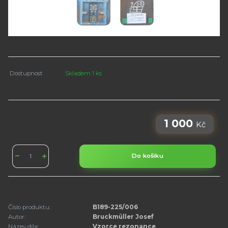
Dostupnost
Skladem 1 ks
1 000
Kč
Do košíku
Číslo produktu:
B189-225/006
Autor:
Bruckmüller Josef
Název díla:
Vzorce rezonance