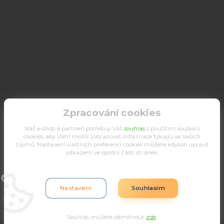
Zpracování cookies
Náš e-shop a partneři potřebují Váš
souhlas
s použitím souborů
cookies, aby Vám mohli zobrazovat informace týkající se Vašich
zájmů. Nastavení vlastních preferencí cookies můžete kdykoli upravit
odkazem ve spodní části stránek.
Upravit sběr cookies.
Nastavení
Souhlasím
Souhlas můžete odmítnout
zde
.
Vytvořeno na
Eshop-rychle.cz