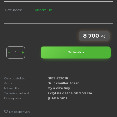
Dostupnost
Skladem 1 ks
8 700
Kč
Do košíku
Číslo produktu:
B189-22/016
Autor:
Bruckmüller Josef
Název díla:
My a vize tmy
Technika, velikost:
akryl na desce, 50 x 50 cm
Dostupné v:
g. AD Praha
Do oblíbených