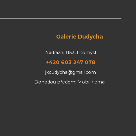
Galerie Dudycha
Nádražní 1153, Litomyšl
+420 603 247 078
jkdudycha@gmail.com
Dohodou předem: Mobil / email