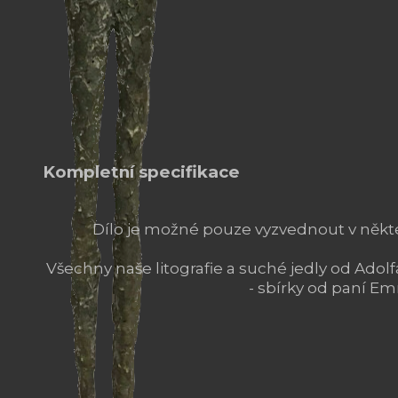
Kompletní specifikace
Dílo je možné pouze vyzvednout v někte
Všechny naše litografie a suché jedly od Adol
- sbírky od paní 