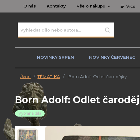
O nás
Kontakty
Vše o nákupu
Více
NOVINKY SRPEN
NOVINKY ČERVENEC
Úvod
TÉMATIKA
Born Adolf: Odlet čarodějky
Born Adolf: Odlet čarodě
Vybraná díla