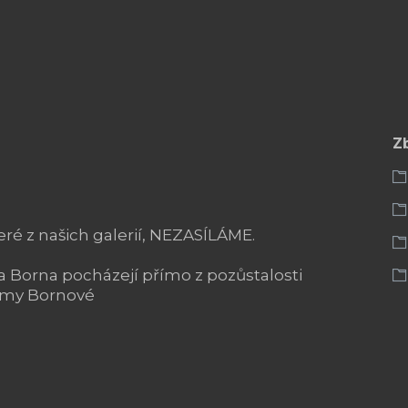
Z
ré z našich galerií, NEZASÍLÁME.
fa Borna pocházejí přímo z pozůstalosti
Emmy Bornové