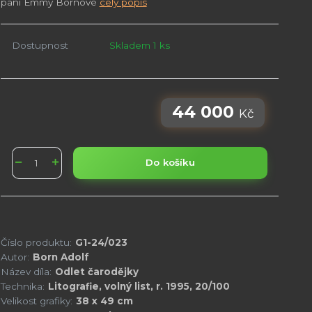
paní Emmy Bornové
celý popis
Dostupnost
Skladem 1 ks
44 000
Kč
Do košíku
Číslo produktu:
G1-24/023
Autor:
Born Adolf
Název díla:
Odlet čarodějky
Technika:
Litografie, volný list, r. 1995, 20/100
Velikost grafiky:
38 x 49 cm