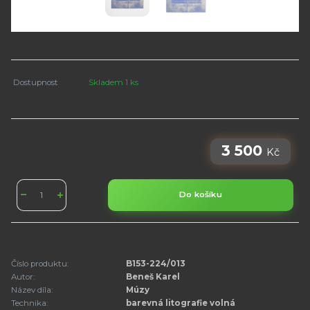
Dostupnost
Skladem 1 ks
3 500
Kč
Do košíku
Číslo produktu:
B153-224/013
Autor:
Beneš Karel
Název díla:
Múzy
Technika:
barevná litografie volná