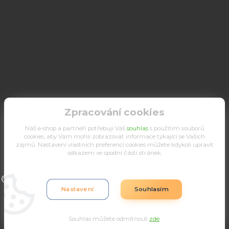
Zpracování cookies
Náš e-shop a partneři potřebují Váš
souhlas
s použitím souborů
cookies, aby Vám mohli zobrazovat informace týkající se Vašich
zájmů. Nastavení vlastních preferencí cookies můžete kdykoli upravit
odkazem ve spodní části stránek.
Upravit sběr cookies.
Nastavení
Souhlasím
Souhlas můžete odmítnout
zde
.
Vytvořeno na
Eshop-rychle.cz