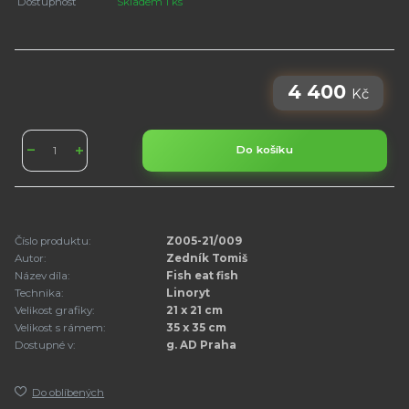
Dostupnost
Skladem 1 ks
4 400
Kč
Do košíku
Číslo produktu:
Z005-21/009
Autor:
Zedník Tomiš
Název díla:
Fish eat fish
Technika:
Linoryt
Velikost grafiky:
21 x 21 cm
Velikost s rámem:
35 x 35 cm
Dostupné v:
g. AD Praha
Do oblíbených