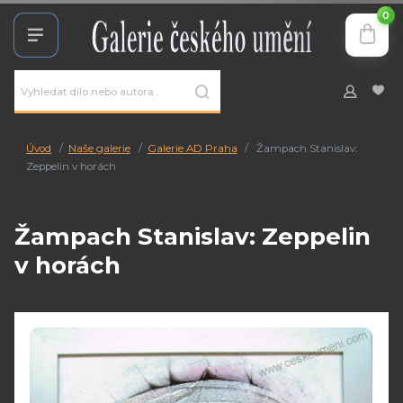
0
Úvod
Naše galerie
Galerie AD Praha
Žampach Stanislav:
Zeppelin v horách
Žampach Stanislav: Zeppelin
v horách