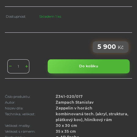
Dostupnost
Skladem 1 ks
5 900
Kč
Do košíku
Číslo produktu:
Ž341-020/017
Autor:
Žampach Stanislav
Název díla:
Zeppelin v horách
Technika, velikost:
kombinovaná tech. (akryl, struktura,
plátkový kov), hliníkový rám
Velikost malby:
30 x 30 cm
Velikost s rámem:
35 x 35 cm