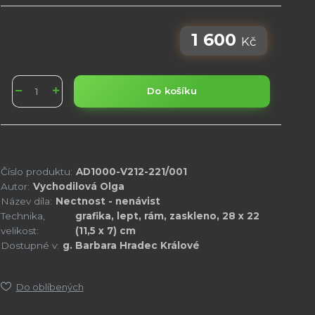
1 600
Kč
Do košíku
Číslo produktu:
AD1000-V212-221/001
Autor:
Vychodilová Olga
Název díla:
Nectnost - nenávist
Technika,
grafika, lept, rám, zaskleno, 28 x 22
velikost:
(11,5 x 7) cm
Dostupné v:
g. Barbara Hradec Králové
Do oblíbených