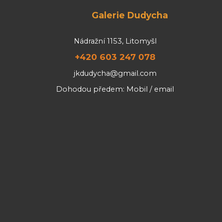
Galerie Dudycha
Nádražní 1153, Litomyšl
+420 603 247 078
jkdudycha@gmail.com
Dohodou předem: Mobil / email