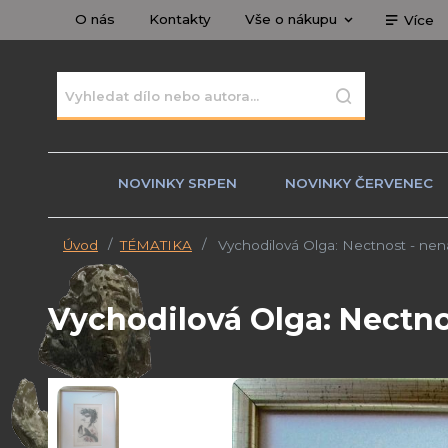
O nás
Kontakty
Vše o nákupu
Více
NOVINKY SRPEN
NOVINKY ČERVENEC
Úvod
TÉMATIKA
Vychodilová Olga: Nectnost - nená
Vychodilová Olga: Nectno