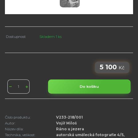
Dostupnost
Skladem 1 ks
5 100
Kč
Do košíku
Číslo produktu:
V233-218/001
Autor:
Vojíř Miloš
Název díla:
Ráno u jezera
Technika, velikost:
autorská umělecká fotografie 4/5,