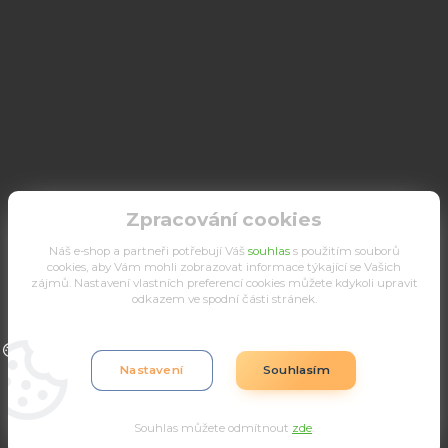
Zpracování cookies
Náš e-shop a partneři potřebují Váš
souhlas
s použitím souborů
cookies, aby Vám mohli zobrazovat informace týkající se Vašich
zájmů. Nastavení vlastních preferencí cookies můžete kdykoli upravit
odkazem ve spodní části stránek.
Upravit sběr cookies.
Nastavení
Souhlasím
Souhlas můžete odmítnout
zde
.
Vytvořeno na
Eshop-rychle.cz