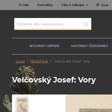
O nás
Kontakty
Vše o nákupu
Více
NOVINKY SRPEN
NOVINKY ČERVENEC
Úvod
TÉMATIKA
Velčovský Josef: Vory
Velčovský Josef: Vory