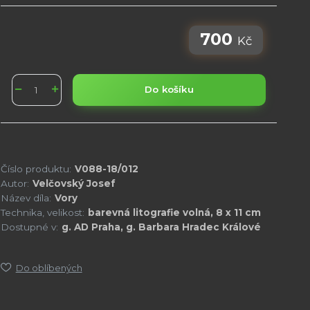
700
Kč
Do košíku
Číslo produktu:
V088-18/012
Autor:
Velčovský Josef
Název díla:
Vory
Technika, velikost:
barevná litografie volná, 8 x 11 cm
Dostupné v:
g. AD Praha, g. Barbara Hradec Králové
Do oblíbených