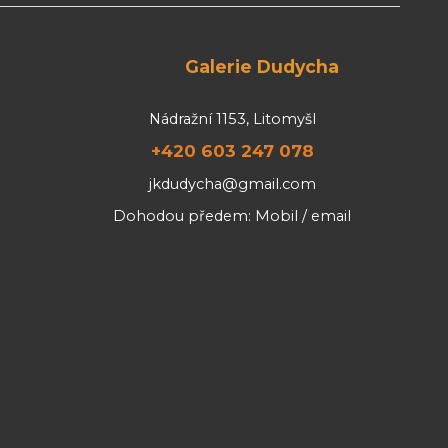
Galerie Dudycha
Nádražní 1153, Litomyšl
+420 603 247 078
jkdudycha@gmail.com
Dohodou předem: Mobil / email