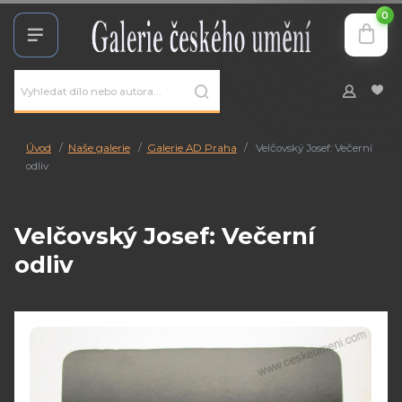
0
Úvod
Naše galerie
Galerie AD Praha
Velčovský Josef: Večerní
odliv
Velčovský Josef: Večerní
odliv