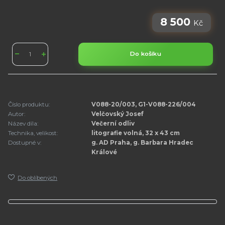
8 500
Kč
Do košíku
Číslo produktu:
V088-20/003, G1-V088-226/004
Autor:
Velčovský Josef
Název díla:
Večerní odliv
Technika, velikost:
litografie volná, 32 x 43 cm
Dostupné v:
g. AD Praha, g. Barbara Hradec
Králové
Do oblíbených