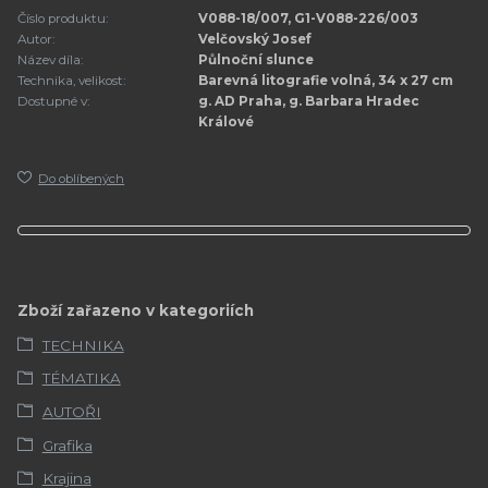
Číslo produktu:
V088-18/007, G1-V088-226/003
Autor:
Velčovský Josef
Název díla:
Půlnoční slunce
Technika, velikost:
Barevná litografie volná, 34 x 27 cm
Dostupné v:
g. AD Praha, g. Barbara Hradec
Králové
Do oblíbených
Zboží zařazeno v kategoriích
TECHNIKA
TÉMATIKA
AUTOŘI
Grafika
Krajina