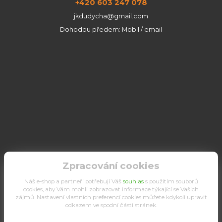
+420 603 247 078
jkdudycha@gmail.com
Dohodou předem: Mobil / email
Zpracování cookies
Náš e-shop a partneři potřebují Váš
souhlas
s použitím souborů
cookies, aby Vám mohli zobrazovat informace týkající se Vašich
zájmů. Nastavení vlastních preferencí cookies můžete kdykoli upravit
odkazem ve spodní části stránek.