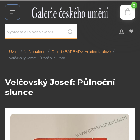
0
Úvod
Naše galerie
Galerie BARBARA Hradec Králové
Velčovský Josef: Půlnoční slunce
Velčovský Josef: Půlnoční
slunce