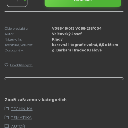
Do košíku
Číslo produktu:
V088-18/012 V088-218/004
Autor:
Velčovský Josef
Název díla:
Klády
Technika, velikost:
barevná litografie volná, 8,5 x 18 cm
Dostupné v:
g. Barbara Hradec Králové
Do oblíbených
Zboží zařazeno v kategoriích
TECHNIKA
TÉMATIKA
AUTOŘI