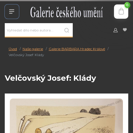
0
Úvod
Naše galerie
Galerie BARBARA Hradec Králové
Velčovský Josef: Klády
Velčovský Josef: Klády