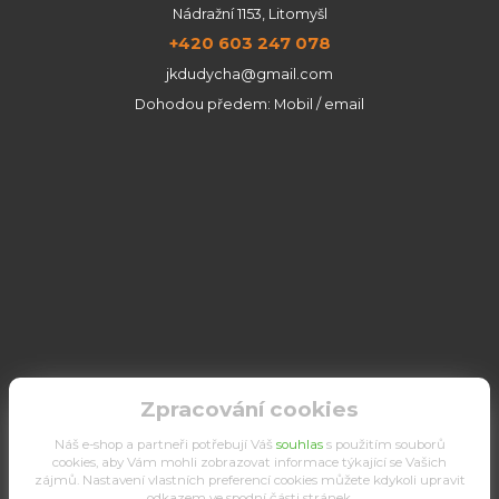
Nádražní 1153, Litomyšl
+420 603 247 078
jkdudycha@gmail.com
Dohodou předem: Mobil / email
Zpracování cookies
Náš e-shop a partneři potřebují Váš
souhlas
s použitím souborů
cookies, aby Vám mohli zobrazovat informace týkající se Vašich
zájmů. Nastavení vlastních preferencí cookies můžete kdykoli upravit
odkazem ve spodní části stránek.