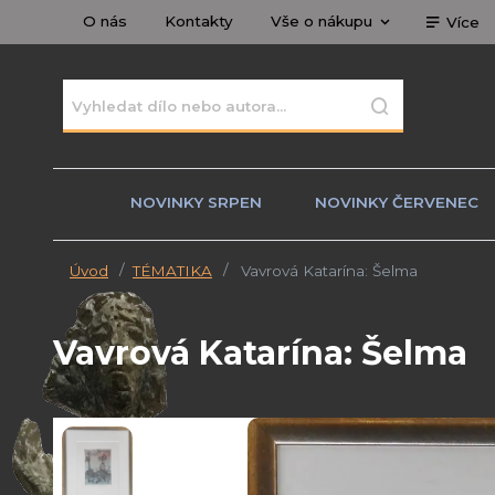
O nás
Kontakty
Vše o nákupu
Více
NOVINKY SRPEN
NOVINKY ČERVENEC
Úvod
TÉMATIKA
Vavrová Katarína: Šelma
Vavrová Katarína: Šelma