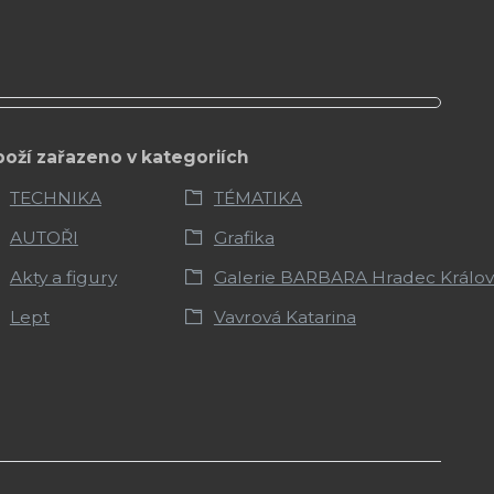
boží zařazeno v kategoriích
TECHNIKA
TÉMATIKA
AUTOŘI
Grafika
Akty a figury
Galerie BARBARA Hradec Králo
Lept
Vavrová Katarina