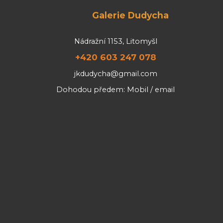
Galerie Dudycha
Nádražní 1153, Litomyšl
+420 603 247 078
jkdudycha@gmail.com
Dohodou předem: Mobil / email