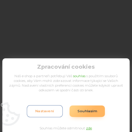
Zpracování cookies
Náš e-shop a partneři potřebují Váš
souhlas
s použitím souborů
cookies, aby Vám mohli zobrazovat informace týkající se Vašich
zájmů. Nastavení vlastních preferencí cookies můžete kdykoli upravit
odkazem ve spodní části stránek.
Upravit sběr cookies.
Nastavení
Souhlasím
Souhlas můžete odmítnout
zde
.
Vytvořeno na
Eshop-rychle.cz