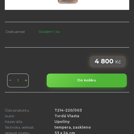
Dostupnost
Skladem 1 ks
4 800
Kč
Do košíku
Číslo produktu:
T214-220/003
Autor:
Tvrdá Vlasta
Název díla:
Upolíny
Technika, velikost:
tempera, zaskleno
Velikost malby:
33 x 24 cm