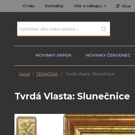
O nás
Kontakty
Vše o nákupu
Více
NOVINKY SRPEN
NOVINKY ČERVENEC
Úvod
TÉMATIKA
Tvrdá Vlasta: Slunečnice
Tvrdá Vlasta: Slunečnice