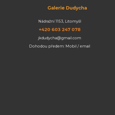
Galerie Dudycha
Nádražní 1153, Litomyšl
+420 603 247 078
jkdudycha@gmail.com
Dohodou předem: Mobil / email