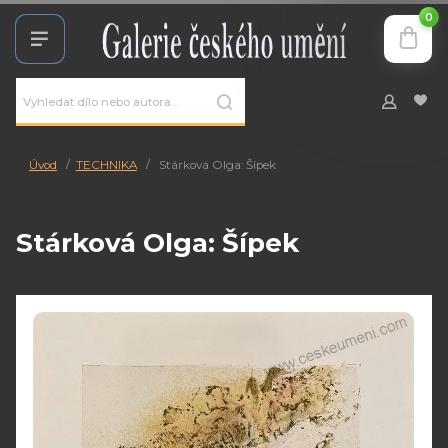
0
Úvod
TECHNIKA
Stárková Olga: Šípek
Stárková Olga: Šípek