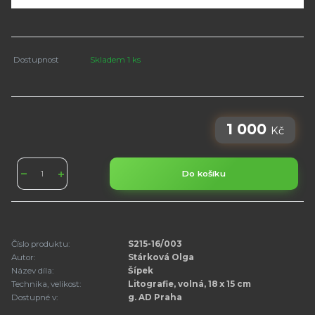
Dostupnost
Skladem 1 ks
1 000
Kč
Do košíku
Číslo produktu:
S215-16/003
Autor:
Stárková Olga
Název díla:
Šípek
Technika, velikost:
Litografie, volná, 18 x 15 cm
Dostupné v:
g. AD Praha