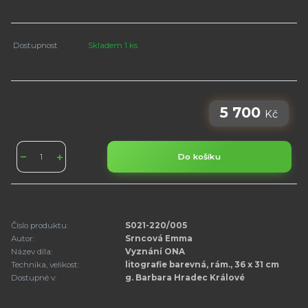
Dostupnost
Skladem 1 ks
5 700
Kč
Do košíku
Číslo produktu:
S021-220/005
Autor:
Srncová Emma
Název díla:
Vyznání ONA
Technika, velikost:
litografie barevná, rám., 36 x 31 cm
Dostupné v:
g. Barbara Hradec Králové