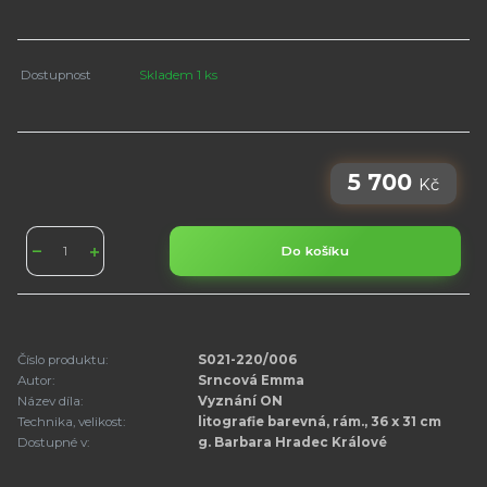
Dostupnost
Skladem 1 ks
5 700
Kč
Do košíku
Číslo produktu:
S021-220/006
Autor:
Srncová Emma
Název díla:
Vyznání ON
Technika, velikost:
litografie barevná, rám., 36 x 31 cm
Dostupné v:
g. Barbara Hradec Králové