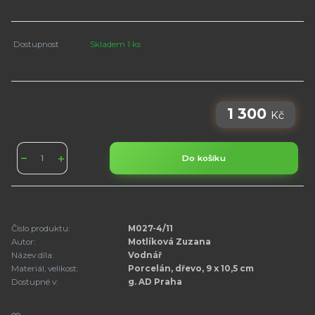
Dostupnost
Skladem 1 ks
1 300
Kč
Do košíku
Číslo produktu:
M027-4/11
Autor:
Motlíková Zuzana
Název díla:
Vodnář
Materiál, velikost:
Porcelán, dřevo, 9 x 10,5 cm
Dostupné v:
g. AD Praha