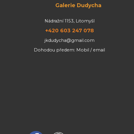
Galerie Dudycha
Nádražní 1153, Litomyšl
+420 603 247 078
jkdudycha@gmail.com
Dohodou předem: Mobil / email