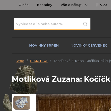
O nás
Kontakty
Vše o nákupu
Více
NOVINKY SRPEN
NOVINKY ČERVENEC
Úvod
TÉMATIKA
Motlíková Zuzana: Kočička ležící (
Motlíková Zuzana: Kočička