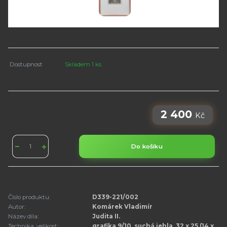
Dostupnost
Skladem 1 ks
2 400
Kč
Do košíku
Číslo produktu:
D339-221/002
Autor:
Komárek Vladimír
Název díla:
Judita II.
Technika, velikost:
grafika 9/10, suchá jehla, 32 x 25 (14 x