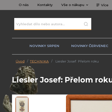
O nás
Kontakty
Vše o nákupu
Více
NOVINKY SRPEN
NOVINKY ČERVENEC
Úvod
TECHNIKA
Liesler Josef: Přelom roku
Liesler Josef: Přelom rok