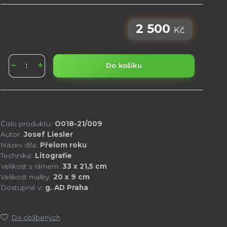
2 500
Kč
Do košíku
Číslo produktu:
O018-21/009
Autor:
Josef Liesler
Název díla:
Přelom roku
Technika:
Litografie
Velikost s rámem:
33 x 21,5 cm
Velikost malby:
20 x 9 cm
Dostupné v:
g. AD Praha
Do oblíbených