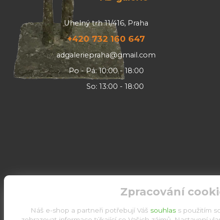
Uhelný trh 11/416, Praha
+420 732 160 647
adgaleriepraha@gmail.com
Po - Pá: 10:00 - 18:00
So: 13:00 - 18:00
Zpracování cooki
Náš e-shop a partneři potřebují Váš
souhlas
s použitím s
zobrazovat informace týkající se Vašich zájmů. Nastavení vl