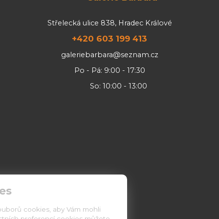
Střelecká ulice 838, Hradec Králové
+420 603 199 413
galeriebarbara@seznam.cz
Po - Pá: 9:00 - 17:30
So: 10:00 - 13:00
es
ouborů cookies, aby Vám mohli
astních preferencí cookies můžete