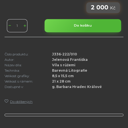
2 000
Kč
Do košíku
Číslo produktu:
J336-222/010
Autor:
Jelenová Františka
Název díla:
Víla s růžemi
Technika:
Barevná Litografie
Velikost grafiky:
8,5 x 15,5 cm
Velikost s rámem:
21 x 28 cm
Dostupné v:
g. Barbara Hradec Králové
Do oblíbených