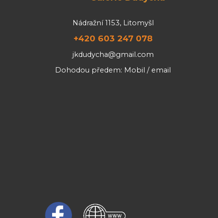
Nádražní 1153, Litomyšl
+420 603 247 078
jkdudycha@gmail.com
Dohodou předem: Mobil / email