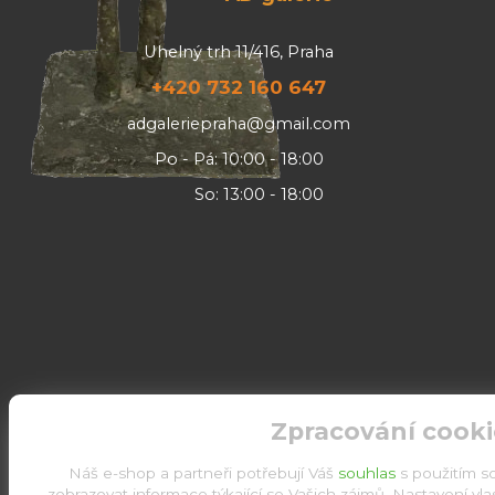
Uhelný trh 11/416, Praha
+420 732 160 647
adgaleriepraha@gmail.com
Po - Pá: 10:00 - 18:00
So: 13:00 - 18:00
Zpracování cooki
Náš e-shop a partneři potřebují Váš
souhlas
s použitím s
zobrazovat informace týkající se Vašich zájmů. Nastavení vl