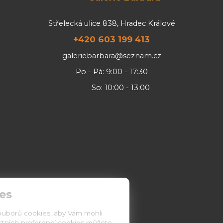
Střelecká ulice 838, Hradec Králové
+420 603 199 413
galeriebarbara@seznam.cz
Po - Pá: 9:00 - 17:30
So: 10:00 - 13:00
es
ouborů cookies, aby Vám mohli
astních preferencí cookies můžete