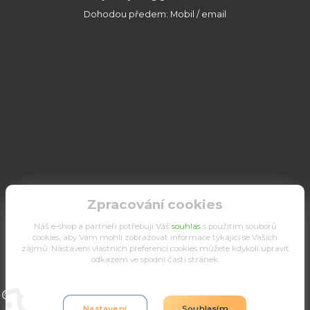
Dohodou předem: Mobil / email
Zpracování cookies
Náš e-shop a partneři potřebují Váš
souhlas
s použitím souborů
cookies, aby Vám mohli zobrazovat informace týkající se Vašich
zájmů. Nastavení vlastních preferencí cookies můžete kdykoli upravit
odkazem ve spodní části stránek.
Upravit sběr cookies.
Nastavení
Souhlasím