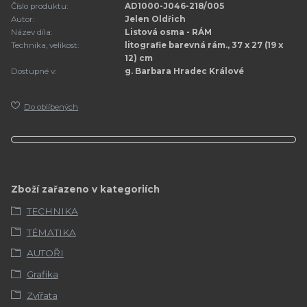
Číslo produktu:
AD1000-J046-218/005
Autor:
Jelen Oldřich
Název díla:
Listová osma - RÁM
Technika, velikost:
litografie barevná rám., 37 x 27 (19 x
12) cm
Dostupné v:
g. Barbara Hradec Králové
Do oblíbených
Zboží zařazeno v kategoriích
TECHNIKA
TÉMATIKA
AUTOŘI
Grafika
Zvířata