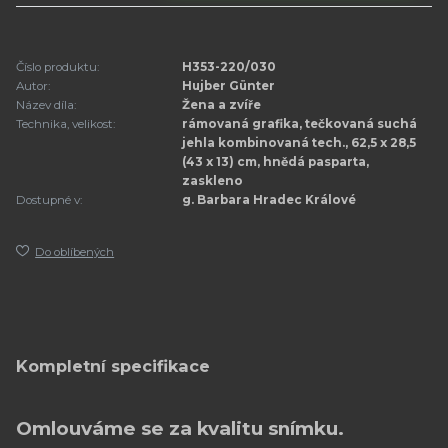
Číslo produktu:
H353-220/030
Autor:
Hujber Günter
Název díla:
Žena a zvíře
Technika, velikost:
rámovaná grafika, tečkovaná suchá
jehla kombinovaná tech., 62,5 x 28,5
(43 x 13) cm, hnědá pasparta,
zaskleno
Dostupné v:
g. Barbara Hradec Králové
Do oblíbených
Kompletní specifikace
Omlouváme se za kvalitu snímku.