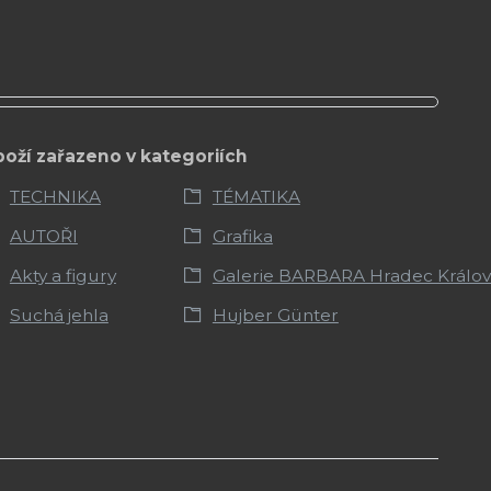
boží zařazeno v kategoriích
TECHNIKA
TÉMATIKA
AUTOŘI
Grafika
Akty a figury
Galerie BARBARA Hradec Králo
Suchá jehla
Hujber Günter