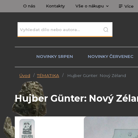
O nás
Kontakty
Vše o nákupu
Více
NOVINKY SRPEN
NOVINKY ČERVENEC
Úvod
TÉMATIKA
Hujber Günter: Nový Zéland
Hujber Günter: Nový Zél