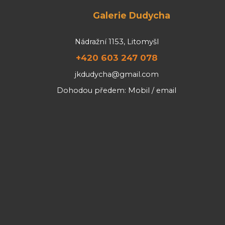
Galerie Dudycha
Nádražní 1153, Litomyšl
+420 603 247 078
jkdudycha@gmail.com
Dohodou předem: Mobil / email