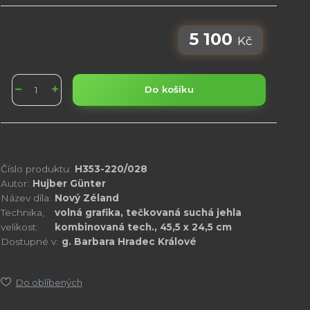
5 100
Kč
Do košíku
Číslo produktu:
H353-220/028
Autor:
Hujber Günter
Název díla:
Nový Zéland
Technika,
volná grafika, tečkovaná suchá jehla
velikost:
kombinovaná tech., 45,5 x 24,5 cm
Dostupné v:
g. Barbara Hradec Králové
Do oblíbených